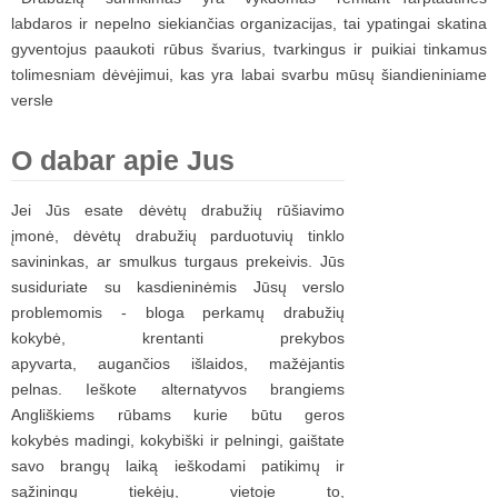
labdaros ir nepelno siekiančias organizacijas, tai ypatingai skatina
gyventojus paaukoti rūbus švarius, tvarkingus ir puikiai tinkamus
tolimesniam dėvėjimui, kas yra labai svarbu mūsų šiandieniniame
versle
O
dabar apie Jus
Jei Jūs esate dėvėtų drabužių rūšiavimo
įmonė, dėvėtų drabužių parduotuvių tinklo
savininkas, ar smulkus turgaus prekeivis. Jūs
susiduriate su kasdieninėmis Jūsų verslo
problemomis - bloga perkamų drabužių
kokybė, krentanti prekybos
apyvarta, augančios išlaidos, mažėjantis
pelnas. Ieškote alternatyvos brangiems
Angliškiems rūbams kurie būtu geros
kokybės madingi, kokybiški ir pelningi, gaištate
savo brangų laiką ieškodami patikimų ir
sąžiningų tiekėjų, vietoje to,