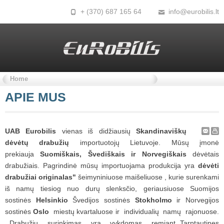
+ (370) 687 165 64
info@eurobilis.lt
Home
APIE
MUS
UAB Eurobilis
vienas iš didžiausių
Skandinaviškų
dėvėtų drabužių
importuotojų Lietuvoje. Mūsų įmonė
prekiauja
Suomiškais, Švediškais ir Norvegiškais
dėvėtais
drabužiais. Pagrindinė mūsų importuojama produkcija yra
dėvėti
drabužiai originalas"
šeimyniniuose maišeliuose , kurie surenkami
iš namų tiesiog nuo durų slenksčio, geriausiuose Suomijos
sostinės
Helsinkio
Švedijos sostinės
Stokholmo
ir Norvegijos
sostinės
Oslo
miestų kvartaluose ir individualių namų rajonuose.
Drabužių surinkimas yra vykdomas remiant Tarptautines