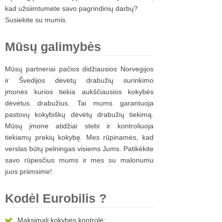
kad užsiimtumėte savo pagrindinių darbų?
Susiekite su mumis.
Mūsų
galimybės
Mūsų partneriai pačios didžiausios Norvegijos
ir Švedijos dėvėtų drabužių surinkimo
įmonės kurios tiekia aukščiausios kokybės
dėvėtus drabužius. Tai mums garantuoja
pastovų kokybiškų dėvėtų drabužių tiekimą.
Mūsų įmonė atidžiai stebi ir kontroliuoja
tiekiamų prekių kokybę. Mes rūpinamės, kad
verslas būtų pelningas visiems Jums. Patikėkite
savo rūpesčius mums ir mes su malonumu
juos priimsime!
Kodėl
Eurobilis ?
Maksimali kokybės kontrolė;