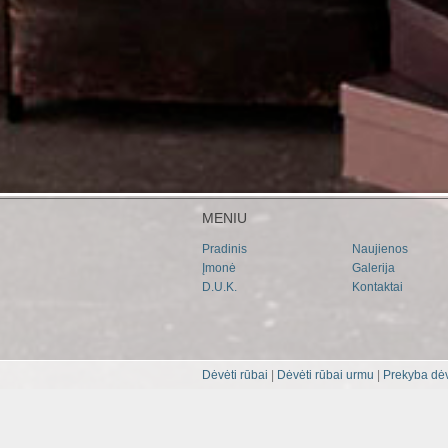
MENIU
Pradinis
Naujienos
Įmonė
Galerija
D.U.K.
Kontaktai
Dėvėti rūbai
|
Dėvėti rūbai urmu
|
Prekyba dėv
Dėvėti rūbai urmu