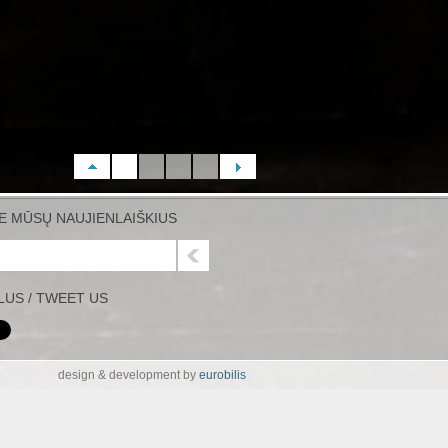
E MŪSŲ NAUJIENLAIŠKIUS
PLUS / TWEET US
design & development by
eurobilis