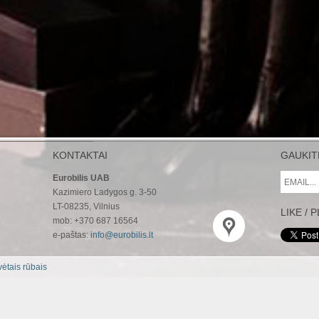
KONTAKTAI
GAUKIT
Eurobilis UAB
Kazimiero Ladygos g. 3-50
LT-08235, Vilnius
LIKE / 
mob: +370 687 16564
e-paštas:
info@eurobilis.lt
ėtais rūbais