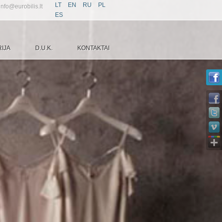
LT
EN
RU
PL
info@eurobilis.lt
ES
IJA
D.U.K.
KONTAKTAI