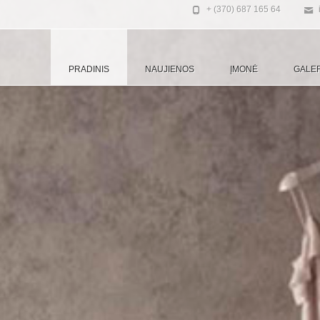
+ (370) 687 165 64
PRADINIS
NAUJIENOS
ĮMONĖ
GALER